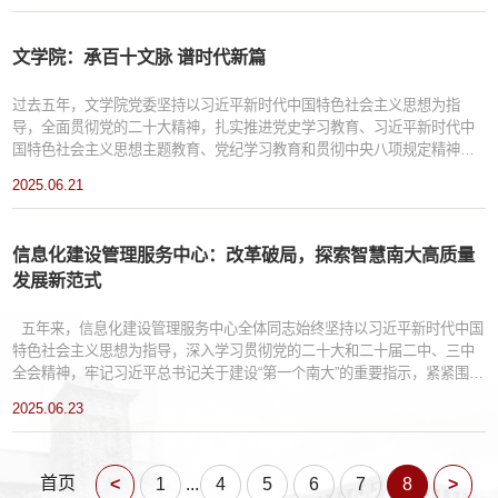
动学院事业高质量发展，以“南大式奋进”谱写新时代“第一个南大”建设新篇
章。一、...
文学院：承百十文脉 谱时代新篇
过去五年，文学院党委坚持以习近平新时代中国特色社会主义思想为指
导，全面贯彻党的二十大精神，扎实推进党史学习教育、习近平新时代中
国特色社会主义思想主题教育、党纪学习教育和贯彻中央八项规定精神学
习教育等主题教育，认真贯彻落实全国教育大会精神，牢记习近平总书记
2025.06.21
给我校留学归国青年学者重要回信精神的殷切嘱托，坚决拥护“两个确立”，
做到“两个维护”，持续推进落实文学院“奋进行动”实施方案，以高质量党建
引领学院高质量发展，...
信息化建设管理服务中心：改革破局，探索智慧南大高质量
发展新范式
五年来，信息化建设管理服务中心全体同志始终坚持以习近平新时代中国
特色社会主义思想为指导，深入学习贯彻党的二十大和二十届二中、三中
全会精神，牢记习近平总书记关于建设“第一个南大”的重要指示，紧紧围绕
学校“奋进行动”的战略部署，扎实推进南京大学信息化建设各项工作，致力
2025.06.23
于构建高质量教育信息化支撑体系，积极探索具有南大特色的“智慧南大”建
设新范式。一、深化改革创新，构建高效信息化管理体系优化机制体制，
探索南大特色模式：...
首页
...
<
1
4
5
6
7
8
>