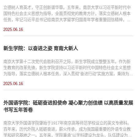
立德树人育英才，守正创新谱华章。五年来，南京大学以习近平新时代中
国特色社会主义思想为指导，全面贯彻党的教育方针，落实立德树人根本
任务，牢记习近平总书记给南京大学留学归国青年学者重要回信精神，不
断加强思想政治教育，擦亮育人底色，团结带领广大学生在扎根中国大地
2025.06.16
建设“第一个南大”新征程中勇毅前行。构建整体育人格局：从“熔炉工程”到
“时代新人铸魂工程”的系统推进五年来，学校坚持系统思维，统筹推进思想
政治教育工作改革创新。...
新生学院：以奋进之姿 育南大新人
南京大学第十二次党代会胜利召开之际，新生学院成立整整五年。作为新
生教育的改革先锋，新生学院坚持以习近平新时代中国特色社会主义思想
为指导，落实立德树人根本任务，深入贯彻“奋进行动”实施方案，秉持为
“最好本科”奠基的目标，坚持“宽口径、厚基础、强交叉、重创新”的理念，
2025.06.16
以七大书院为载体，扎根鼓楼校区百年文脉，努力实现从“高分考生”到“拔
尖英才”的跨越，着力探索中国特色现代书院制教育的南大范式。 从零到
一：...
外国语学院：砥砺奋进担使命 凝心聚力创佳绩 以高质量发展
书写五年答卷
南京大学外国语学院肇始于1917年南京高等师范学校设立的英文专修科。
百年来，历代外院人砥砺奋进，薪火传承，成为我国最重要的外语专业教
学和研究基地之一。五年来，学院秉承“以学科建设为龙头，队伍建设为核