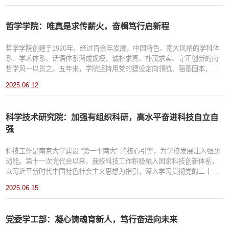
台建设和国际交流等领域取得显著成效，持续保持高质量发展态势。学科
建设取得突破，...
哲学学院：唯真是求传薪火，奋楫笃行启新程
哲学学院创建于1920年，经过百余年发展，中国特色、南大风格的学科体
系、学术体系、话语体系渐成规模，诚朴求真、朴茂求实、守正创新的南
哲学风一以贯之。五年来，学院坚持用党的建设定向领航、强基固本，积
极服务国家战略需求，扎实推进“奋进行动”实施方案要求，提升一流学科内
2025.06.12
涵质量，持续拓展国际交流合作，聚焦立德树人根本任务，探索创新人才
培养模式，为加快建设“第一个南大”贡献南哲力量，为加快构建中国特色哲
学社会科学自主知识体系贡献新的学术智慧与人才力量。...
科学技术研究院：加强有组织科研，高水平奋进科技自立自
强
科技工作是南京大学建设 “第一个南大” 的核心引擎，为学校发展注入强劲
动能。第十一次党代会以来，我校科技工作积极融入国家科技创新体系，
以习近平新时代中国特色社会主义思想为指引，深入学习贯彻党的二十大
精神和党的二十届二中、三中全会精神，全面贯彻全国教育大会精神，贯
2025.06.15
彻落实习近平总书记提出建设“第一个南大”的重要指示精神和习近平总书记
给我校留学归国青年学者重要回信精神，扎实推动南京大学“奋进行动”，成
立科学技术研究院。...
党委学工部：凝心铸魂育新人，笃行奋进向未来